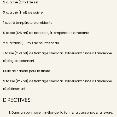
½ c. à thé (2 ml) de sel
¼ c. à thé (1 ml) de poivre
1 œuf, à température ambiante
½ tasse (125 ml) de babeurre, à température ambiante
2 c. à table (30 ml) de beurre fondu
1 tasse (250 ml) de fromage cheddar Balderson® fumé à l’ancienne,
râpé grossièrement
Huile de canola pour la friture
½ tasse (125 ml) de fromage cheddar Balderson® fumé à l’ancienne,
râpé finement
Directives:
Dans un bol moyen, mélanger la farine, la cassonade, la levure,