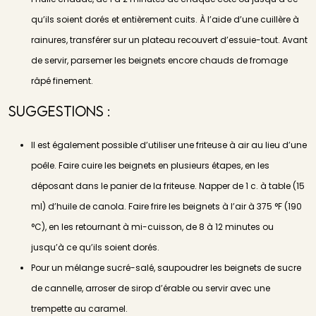
qu’ils soient dorés et entièrement cuits. À l’aide d’une cuillère à
rainures, transférer sur un plateau recouvert d’essuie-tout. Avant
de servir, parsemer les beignets encore chauds de fromage
râpé finement.
Suggestions :
Il est également possible d’utiliser une friteuse à air au lieu d’une
poêle. Faire cuire les beignets en plusieurs étapes, en les
déposant dans le panier de la friteuse. Napper de 1 c. à table (15
ml) d’huile de canola. Faire frire les beignets à l’air à 375 °F (190
°C), en les retournant à mi-cuisson, de 8 à 12 minutes ou
jusqu’à ce qu’ils soient dorés.
Pour un mélange sucré-salé, saupoudrer les beignets de sucre
de cannelle, arroser de sirop d’érable ou servir avec une
trempette au caramel.