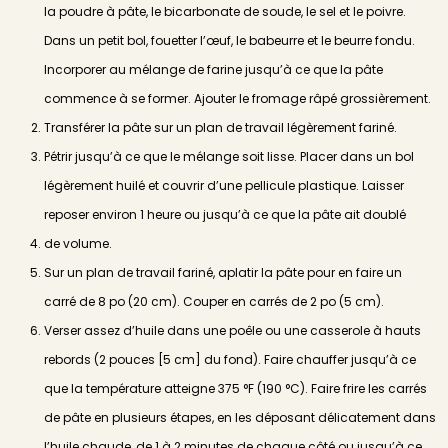
la poudre à pâte, le bicarbonate de soude, le sel et le poivre.
Dans un petit bol, fouetter l’œuf, le babeurre et le beurre fondu.
Incorporer au mélange de farine jusqu’à ce que la pâte
commence à se former. Ajouter le fromage râpé grossièrement.
Transférer la pâte sur un plan de travail légèrement fariné.
Pétrir jusqu’à ce que le mélange soit lisse. Placer dans un bol
légèrement huilé et couvrir d’une pellicule plastique. Laisser
reposer environ 1 heure ou jusqu’à ce que la pâte ait doublé
de volume.
Sur un plan de travail fariné, aplatir la pâte pour en faire un
carré de 8 po (20 cm). Couper en carrés de 2 po (5 cm).
Verser assez d’huile dans une poêle ou une casserole à hauts
rebords (2 pouces [5 cm] du fond). Faire chauffer jusqu’à ce
que la température atteigne 375 °F (190 °C). Faire frire les carrés
de pâte en plusieurs étapes, en les déposant délicatement dans
l’huile chaude, de 1 à 2 minutes de chaque côté ou jusqu’à ce