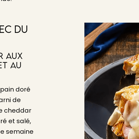
ec Du
r Aux
Et Au
 pain doré
garni de
e cheddar
ré et salé,
 de semaine