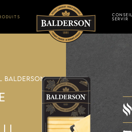
CONSEI
RODUITS
SERVIR
L BALDERSON
E
LLI