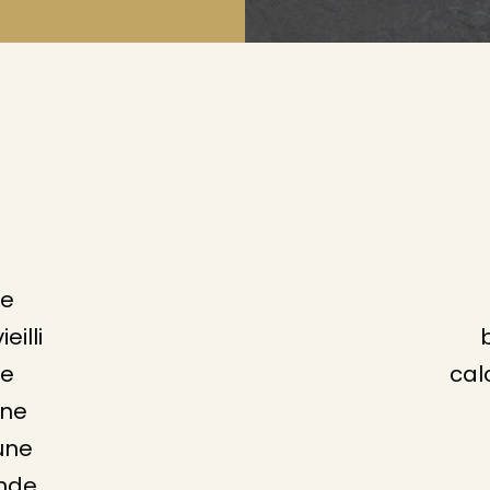
re
illi
re
cal
une
une
nde.