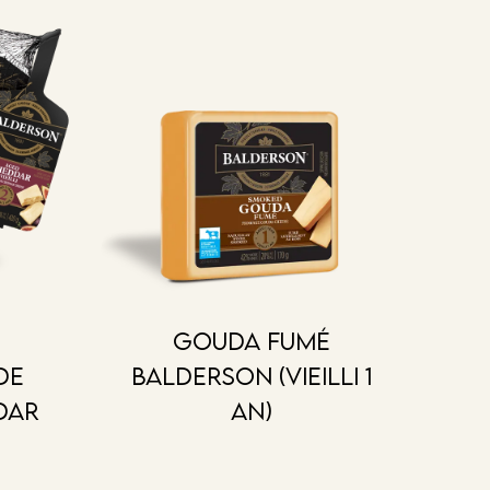
Gouda fumé
de
Balderson (vieilli 1
dar
an)