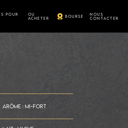
LS POUR
OU
NOUS
BOURSE
ACHETER
CONTACTER
ARÔME : MI-FORT