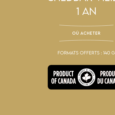
1 AN
OÙ ACHETER
FORMATS OFFERTS : 140 g